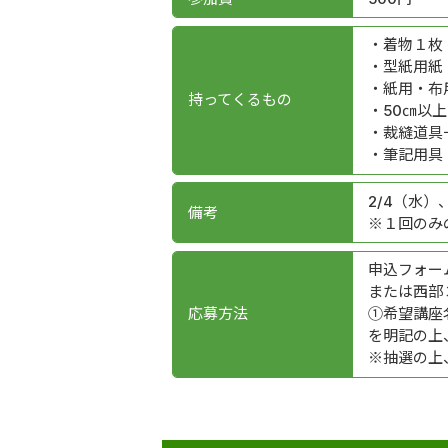
・着物１枚
・型紙用紙
・紙用・布
持ってくるもの
・50㎝以
・裁縫道具
・筆記用具
2/4（水）
備考
※１回のみ
申込フォー
または西部
応募方法
①希望講座
を明記の上
※抽選の上