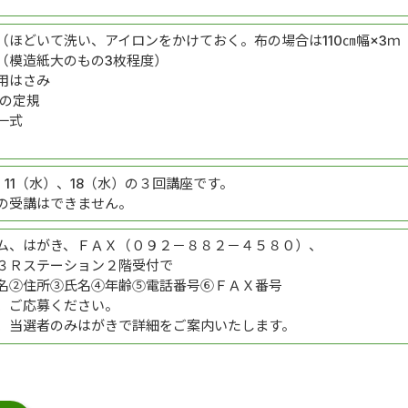
（ほどいて洗い、アイロンをかけておく。布の場合は110㎝幅×3ｍ
（模造紙大のもの3枚程度）
用はさみ
上の定規
一式
、11（水）、18（水）の３回講座です。
の受講はできません。
ム、はがき、ＦＡＸ（０９２－８８２－４５８０）、
３Ｒステーション２階受付で
名②住所③氏名④年齢⑤電話番号⑥ＦＡＸ番号
、ご応募ください。
、当選者のみはがきで詳細をご案内いたします。