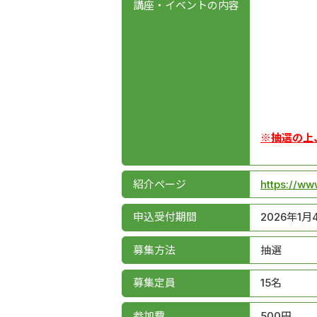
講座・イベントの内容
※抽選の上
紹介ページ
https://ww
申込受付期間
2026年1月
募集方法
抽選
募集定員
15名
参加費
500円